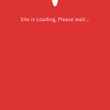
Site is Loading, Please wait...
Vue rapide
PDU
Onduleur KEOR PDU ASI
MONOPHASÉE 800VA (8
prises)
د.ج
33,325.00
Keor PDU peut être relié à
un PC par le port USB pour
permettre, grâce au
logiciel gratuit, de
monitorer son
fonctionnement et