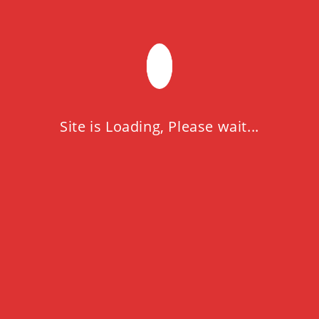
A PROPOS
Afin de proposer les solutions que vous attendez, et
d’en assurer le suivi , nous mettons à votre disposition
une équipe commerciale dynamique et expérimenté.
Site is Loading, Please wait...
CONTACTEZ-NOUS
Adresse :
79 Lotissement Cadat Rouiba, Alger, Algérie
Tél :
+213 44 054 865 / +213 (0) 550 019 722
Fax : +213 44 054 865
INFORMATIONS