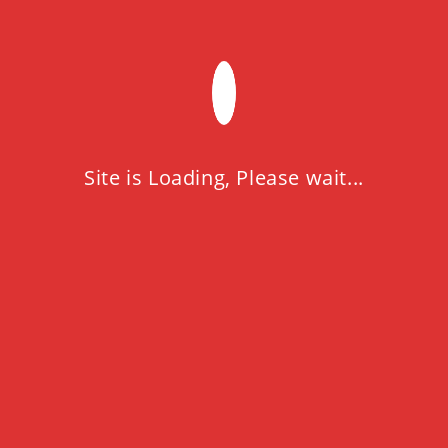
A PROPOS
Afin de proposer les solutions que vous attendez, et
d’en assurer le suivi , nous mettons à votre disposition
une équipe commerciale dynamique et expérimenté.
Site is Loading, Please wait...
CONTACTEZ-NOUS
Adresse :
79 Lotissement Cadat Rouiba, Alger, Algérie
Tél :
+213 44 054 865 / +213 (0) 550 019 722
Fax : +213 44 054 865
INFORMATIONS